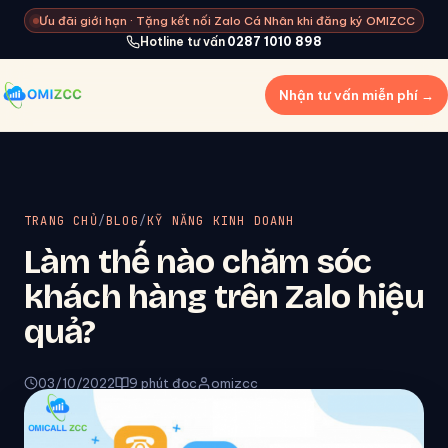
Ưu đãi giới hạn · Tặng kết nối Zalo Cá Nhân khi đăng ký OMIZCC
Hotline tư vấn
0287 1010 898
Nhận tư vấn miễn phí →
TRANG CHỦ
/
BLOG
/
KỸ NĂNG KINH DOANH
Làm thế nào chăm sóc
khách hàng trên Zalo hiệu
quả?
03/10/2022
9 phút đọc
omizcc