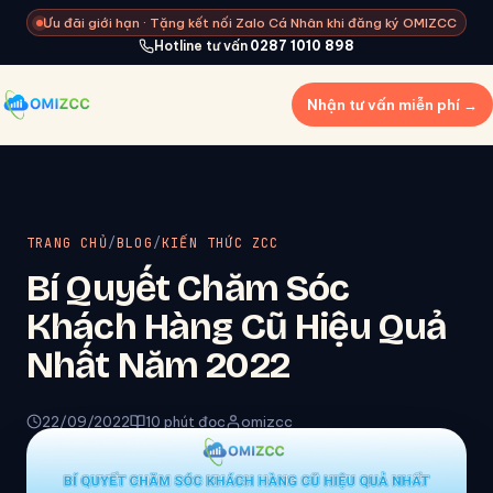
Ưu đãi giới hạn · Tặng kết nối Zalo Cá Nhân khi đăng ký OMIZCC
Hotline tư vấn
0287 1010 898
Nhận tư vấn miễn phí →
TRANG CHỦ
/
BLOG
/
KIẾN THỨC ZCC
Bí Quyết Chăm Sóc
Khách Hàng Cũ Hiệu Quả
Nhất Năm 2022
22/09/2022
10 phút đọc
omizcc