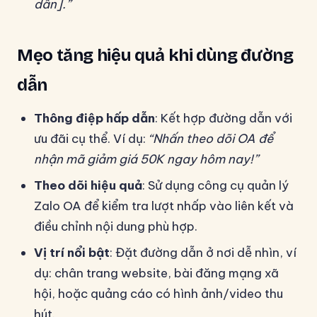
dẫn].”
Mẹo tăng hiệu quả khi dùng đường
dẫn
Thông điệp hấp dẫn
: Kết hợp đường dẫn với
ưu đãi cụ thể. Ví dụ:
“Nhấn theo dõi OA để
nhận mã giảm giá 50K ngay hôm nay!”
Theo dõi hiệu quả
: Sử dụng công cụ quản lý
Zalo OA để kiểm tra lượt nhấp vào liên kết và
điều chỉnh nội dung phù hợp.
Vị trí nổi bật
: Đặt đường dẫn ở nơi dễ nhìn, ví
dụ: chân trang website, bài đăng mạng xã
hội, hoặc quảng cáo có hình ảnh/video thu
hút.