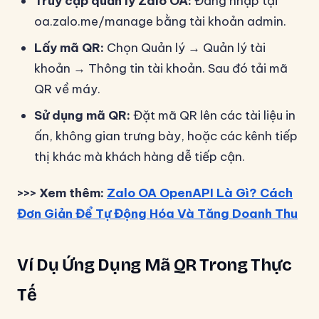
Truy cập quản lý Zalo OA:
Đăng nhập tại
oa.zalo.me/manage bằng tài khoản admin.
Lấy mã QR:
Chọn Quản lý → Quản lý tài
khoản → Thông tin tài khoản. Sau đó tải mã
QR về máy.
Sử dụng mã QR:
Đặt mã QR lên các tài liệu in
ấn, không gian trưng bày, hoặc các kênh tiếp
thị khác mà khách hàng dễ tiếp cận.
>>> Xem thêm:
Zalo OA OpenAPI Là Gì? Cách
Đơn Giản Để Tự Động Hóa Và Tăng Doanh Thu
Ví Dụ Ứng Dụng Mã QR Trong Thực
Tế