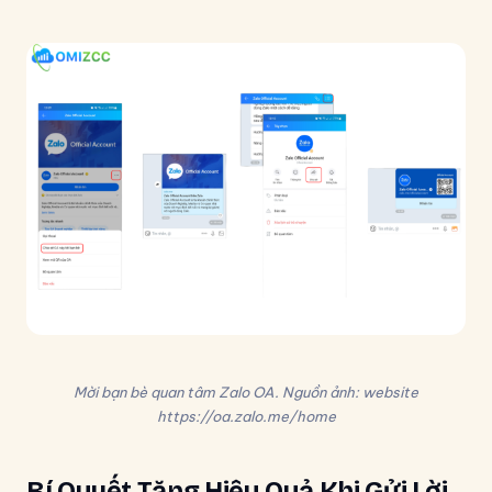
Mời bạn bè quan tâm Zalo OA
. Nguồn ảnh: website
https://oa.zalo.me/home
Bí Quyết Tăng Hiệu Quả Khi Gửi Lời