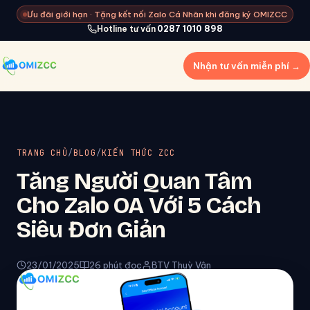
Ưu đãi giới hạn · Tặng kết nối Zalo Cá Nhân khi đăng ký OMIZCC
Hotline tư vấn
0287 1010 898
Nhận tư vấn miễn phí →
TRANG CHỦ
/
BLOG
/
KIẾN THỨC ZCC
Tăng Người Quan Tâm
Cho Zalo OA Với 5 Cách
Siêu Đơn Giản
23/01/2025
26 phút đọc
BTV Thuỳ Vân