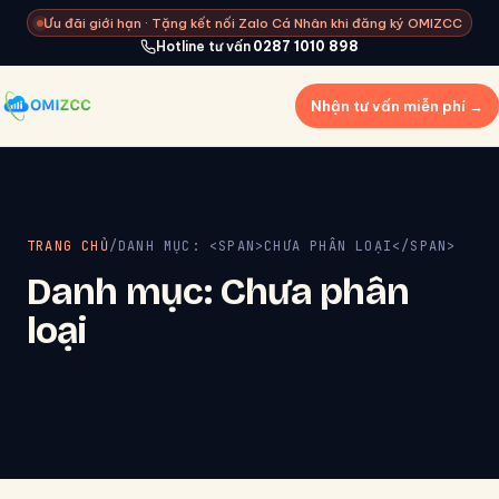
Ưu đãi giới hạn · Tặng kết nối Zalo Cá Nhân khi đăng ký OMIZCC
Hotline tư vấn
0287 1010 898
Nhận tư vấn miễn phí →
TRANG CHỦ
/
DANH MỤC: <SPAN>CHƯA PHÂN LOẠI</SPAN>
Danh mục:
Chưa phân
loại