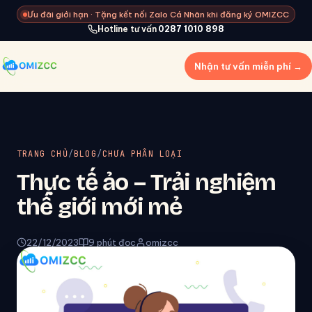
Ưu đãi giới hạn · Tặng kết nối Zalo Cá Nhân khi đăng ký OMIZCC
Hotline tư vấn
0287 1010 898
Nhận tư vấn miễn phí →
TRANG CHỦ
/
BLOG
/
CHƯA PHÂN LOẠI
Thực tế ảo – Trải nghiệm
thế giới mới mẻ
22/12/2023
9 phút đọc
omizcc