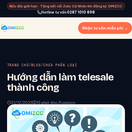
Ưu đãi giới hạn · Tặng kết nối Zalo Cá Nhân khi đăng ký OMIZCC
Hotline tư vấn
0287 1010 898
Nhận tư vấn miễn phí →
TRANG CHỦ
/
BLOG
/
CHƯA PHÂN LOẠI
Hướng dẫn làm telesale
thành công
21/12/2023
13 phút đọc
omizcc