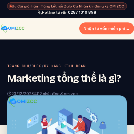
Ưu đãi giới hạn · Tặng kết nối Zalo Cá Nhân khi đăng ký OMIZCC
Hotline tư vấn
0287 1010 898
Nhận tư vấn miễn phí →
TRANG CHỦ
/
BLOG
/
KỸ NĂNG KINH DOANH
Marketing tổng thể là gì?
23/12/2023
12 phút đọc
omizcc