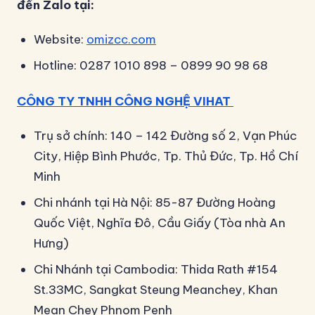
đến Zalo tại:
Website:
omizcc.com
Hotline: 0287 1010 898 – 0899 90 98 68
CÔNG TY TNHH CÔNG NGHỆ VIHAT
Trụ sở chính: 140 – 142 Đường số 2, Vạn Phúc
City, Hiệp Bình Phước, Tp. Thủ Đức, Tp. Hồ Chí
Minh
Chi nhánh tại Hà Nội: 85-87 Đường Hoàng
Quốc Việt, Nghĩa Đô, Cầu Giấy (Tòa nhà An
Hưng)
Chi Nhánh tại Cambodia: Thida Rath #154
St.33MC, Sangkat Steung Meanchey, Khan
Mean Chey Phnom Penh