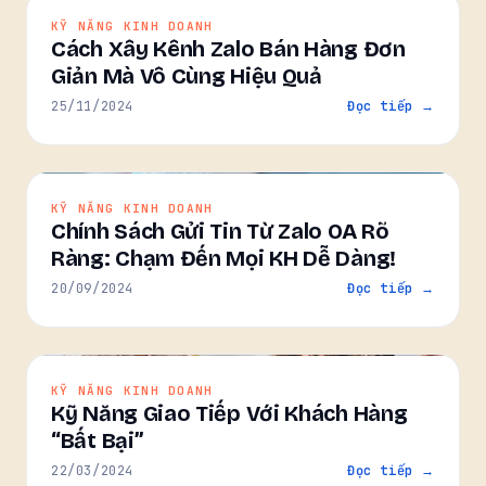
KỸ NĂNG KINH DOANH
Cách Xây Kênh Zalo Bán Hàng Đơn
Giản Mà Vô Cùng Hiệu Quả
25/11/2024
Đọc tiếp →
KỸ NĂNG KINH DOANH
Chính Sách Gửi Tin Từ Zalo OA Rõ
Ràng: Chạm Đến Mọi KH Dễ Dàng!
20/09/2024
Đọc tiếp →
KỸ NĂNG KINH DOANH
Kỹ Năng Giao Tiếp Với Khách Hàng
“Bất Bại”
22/03/2024
Đọc tiếp →