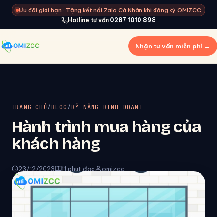
Ưu đãi giới hạn · Tặng kết nối Zalo Cá Nhân khi đăng ký OMIZCC
Hotline tư vấn
0287 1010 898
Nhận tư vấn miễn phí →
TRANG CHỦ
/
BLOG
/
KỸ NĂNG KINH DOANH
Hành trình mua hàng của
khách hàng
23/12/2023
11 phút đọc
omizcc