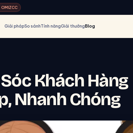
ký OMIZCC
Giải pháp
So sánh
Tính năng
Giải thưởng
Blog
 Sóc Khách Hàng
p, Nhanh Chóng