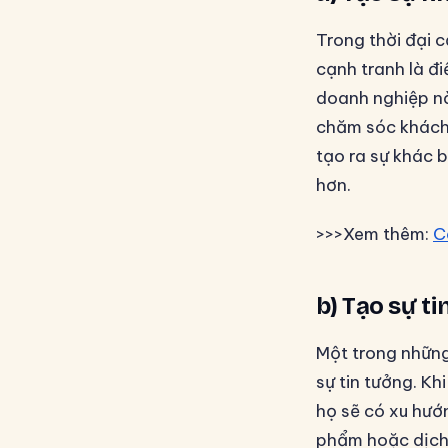
Trong thời đại c
cạnh tranh là đ
doanh nghiệp nào
chăm sóc khách
tạo ra sự khác b
hơn.
>>>Xem thêm:
C
b) Tạo sự t
Một trong những
sự tin tưởng. K
họ sẽ có xu hướ
phẩm hoặc dịch 