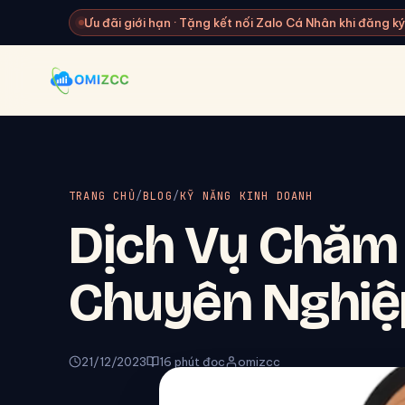
Ưu đãi giới hạn · Tặng kết nối Zalo Cá Nhân khi đăng 
TRANG CHỦ
/
BLOG
/
KỸ NĂNG KINH DOANH
Dịch Vụ Chăm
Chuyên Nghiệ
21/12/2023
16 phút đọc
omizcc