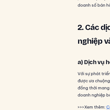
doanh số bán hà
2. Các d
nghiệp v
a) Dịch vụ 
Với sự phát tri
được ưa chuộng. 
đồng thời mang l
doanh nghiệp bấ
>>>Xem thêm:
C