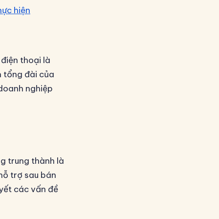
hực hiện
điện thoại là
n tổng đài của
 doanh nghiệp
g trung thành là
hỗ trợ sau bán
yết các vấn đề