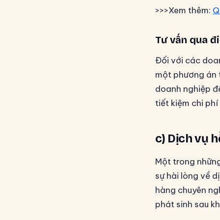
>>>Xem thêm:
Q
Tư vấn qua đi
Đối với các doan
một phương án t
doanh nghiệp để
tiết kiệm chi ph
c) Dịch vụ 
Một trong những
sự hài lòng về 
hàng chuyên ngh
phát sinh sau k