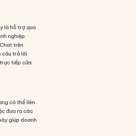
y là hỗ trợ qua
anh nghiệp
Chat trên
câu trả lời
trực tiếp cửa
ng có thể liên
ặc đưa ra các
 này giúp doanh