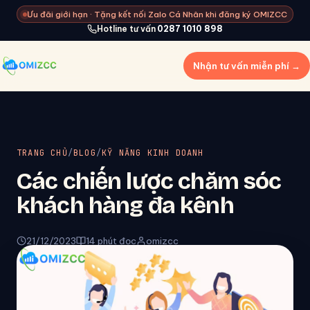
Ưu đãi giới hạn · Tặng kết nối Zalo Cá Nhân khi đăng ký OMIZCC
Hotline tư vấn
0287 1010 898
Nhận tư vấn miễn phí →
TRANG CHỦ
/
BLOG
/
KỸ NĂNG KINH DOANH
Các chiến lược chăm sóc
khách hàng đa kênh
21/12/2023
14 phút đọc
omizcc