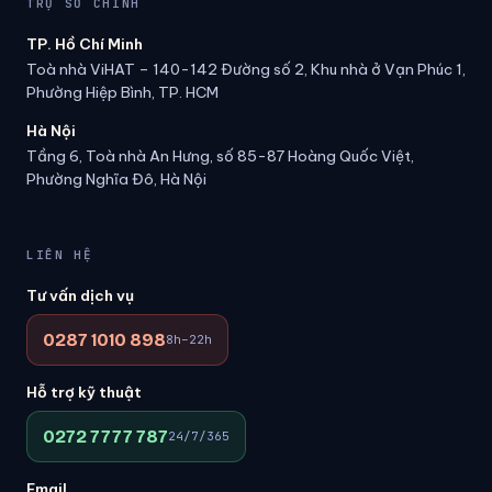
TRỤ SỞ CHÍNH
TP. Hồ Chí Minh
Toà nhà ViHAT – 140-142 Đường số 2, Khu nhà ở Vạn Phúc 1,
Phường Hiệp Bình, TP. HCM
Hà Nội
Tầng 6, Toà nhà An Hưng, số 85-87 Hoàng Quốc Việt,
Phường Nghĩa Đô, Hà Nội
LIÊN HỆ
Tư vấn dịch vụ
0287 1010 898
8h–22h
Hỗ trợ kỹ thuật
0272 7777 787
24/7/365
Email