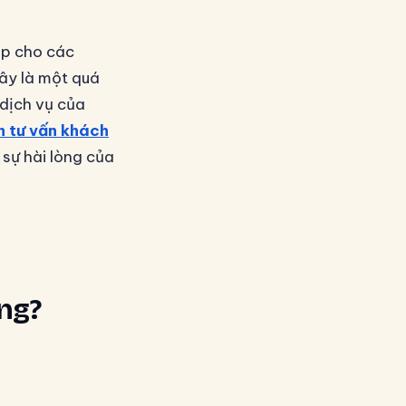
úp cho các
Đây là một quá
 dịch vụ của
n tư vấn khách
 sự hài lòng của
àng?