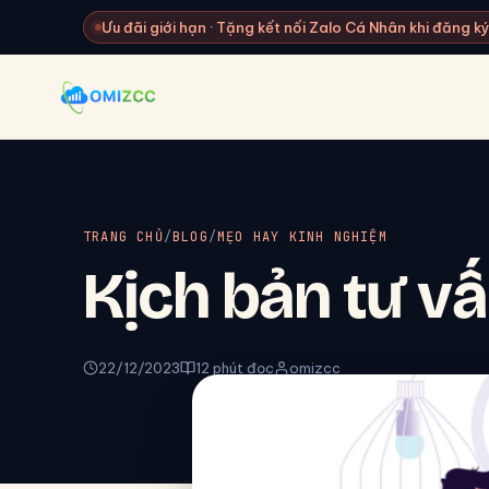
Ưu đãi giới hạn · Tặng kết nối Zalo Cá Nhân khi đăng 
TRANG CHỦ
/
BLOG
/
MẸO HAY KINH NGHIỆM
Kịch bản tư v
22/12/2023
12 phút đọc
omizcc