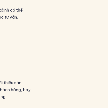
ngành có thể
c tư vấn.
ới thiệu sản
khách hàng, hay
àng.