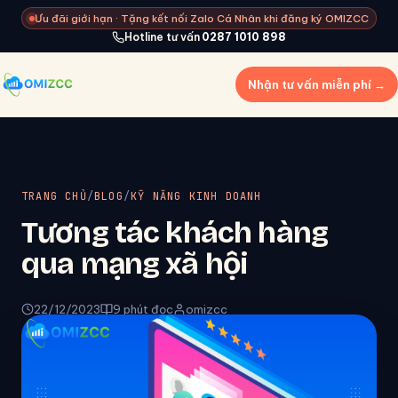
Ưu đãi giới hạn · Tặng kết nối Zalo Cá Nhân khi đăng ký OMIZCC
Hotline tư vấn
0287 1010 898
Nhận tư vấn miễn phí →
TRANG CHỦ
/
BLOG
/
KỸ NĂNG KINH DOANH
Tương tác khách hàng
qua mạng xã hội
22/12/2023
9 phút đọc
omizcc