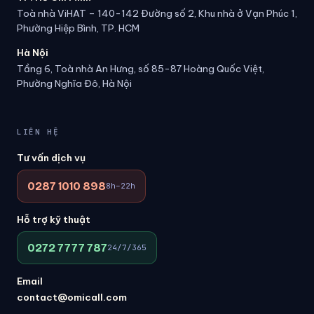
Toà nhà ViHAT – 140-142 Đường số 2, Khu nhà ở Vạn Phúc 1,
Phường Hiệp Bình, TP. HCM
Hà Nội
Tầng 6, Toà nhà An Hưng, số 85-87 Hoàng Quốc Việt,
Phường Nghĩa Đô, Hà Nội
LIÊN HỆ
Tư vấn dịch vụ
0287 1010 898
8h–22h
Hỗ trợ kỹ thuật
0272 7777 787
24/7/365
Email
contact@omicall.com