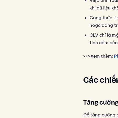
Việc tính to
khi dữ liệu k
Công thức tí
hoặc đang tro
CLV chỉ là m
tình cảm của
>>>Xem thêm:
P
Các chiế
Tăng cường
Để tăng cường g