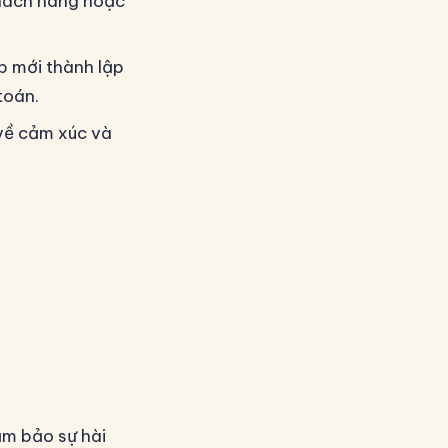
khách hàng hoặc
p mới thành lập
toán.
 về cảm xúc và
ảm bảo sự hài