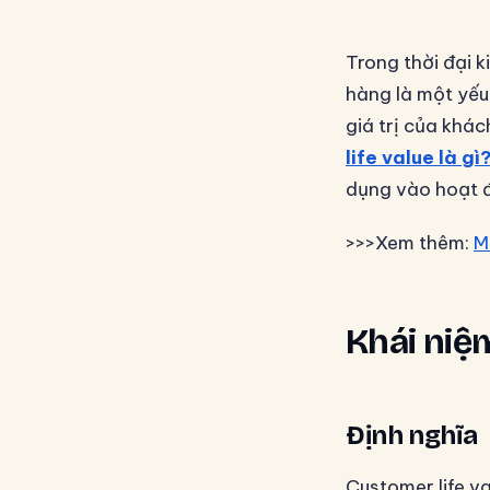
Trong thời đại k
hàng là một yếu
giá trị của khác
life value là gì
dụng vào hoạt 
>>>Xem thêm:
M
Khái niệ
Định nghĩa
Customer life va