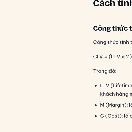
Cách tín
Công thức t
Công thức tính 
CLV = (LTV x M)
Trong đó:
LTV (Lifetime
khách hàng m
M (Margin): l
C (Cost): là 