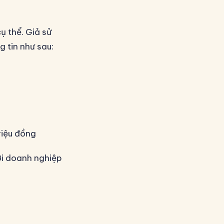
ụ thể. Giả sử
 tin như sau:
triệu đồng
ới doanh nghiệp