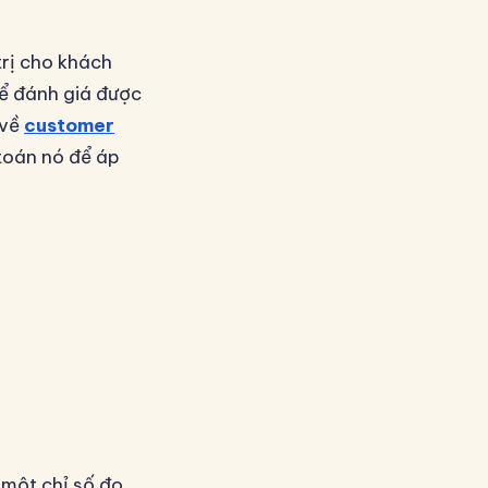
trị cho khách
Để đánh giá được
 về
customer
 toán nó để áp
 một chỉ số đo