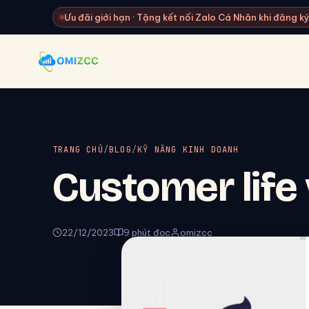
Ưu đãi giới hạn · Tặng kết nối Zalo Cá Nhân khi đăng 
TRANG CHỦ
/
BLOG
/
KỸ NĂNG KINH DOANH
Customer life 
22/12/2023
9 phút đọc
omizcc