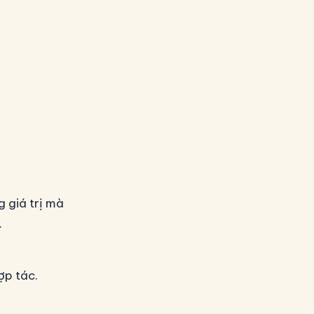
g giá trị mà
.
ợp tác.