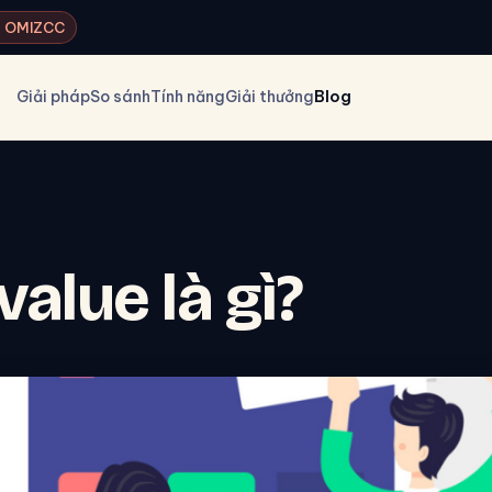
ký OMIZCC
Giải pháp
So sánh
Tính năng
Giải thưởng
Blog
value là gì?