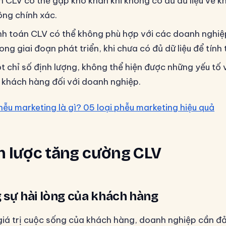
án CLV có thể gặp khó khăn khi không có đủ dữ liệu về 
hông chính xác.
nh toán CLV có thể không phù hợp với các doanh nghiệ
ng giai đoạn phát triển, khi chưa có đủ dữ liệu để tính 
ột chỉ số định lượng, không thể hiện được những yếu tố
 khách hàng đối với doanh nghiệp.
hễu marketing là gì? 05 loại phễu marketing hiệu quả
n lược tăng cường CLV
 sự hài lòng của khách hàng
iá trị cuộc sống của khách hàng, doanh nghiệp cần đ