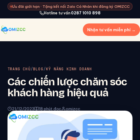
Ưu đãi giới hạn · Tặng kết nối Zalo Cá Nhân khi đăng ký OMIZCC
Hotline tư vấn
0287 1010 898
Nhận tư vấn miễn phí →
TRANG CHỦ
/
BLOG
/
KỸ NĂNG KINH DOANH
Các chiến lược chăm sóc
khách hàng hiệu quả
21/12/2023
18 phút đọc
omizcc