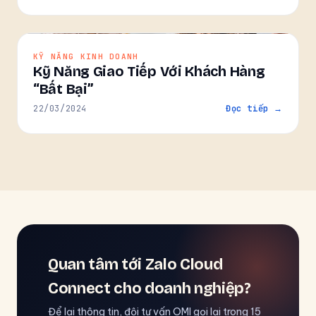
KỸ NĂNG KINH DOANH
Kỹ Năng Giao Tiếp Với Khách Hàng
“Bất Bại”
22/03/2024
Đọc tiếp →
Quan tâm tới Zalo Cloud
Connect cho doanh nghiệp?
Để lại thông tin, đội tư vấn OMI gọi lại trong 15