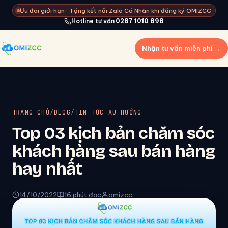
Ưu đãi giới hạn · Tặng kết nối Zalo Cá Nhân khi đăng ký OMIZCC
Hotline tư vấn
0287 1010 898
Nhận tư vấn miễn phí →
TRANG CHỦ
/
BLOG
/
TIN TỨC XU HƯỚNG
Top 03 kịch bản chăm sóc
khách hàng sau bán hàng
hay nhất
14/10/2022
16 phút đọc
omizcc