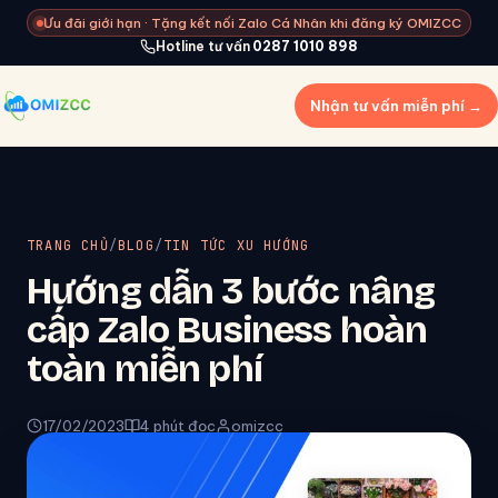
Ưu đãi giới hạn · Tặng kết nối Zalo Cá Nhân khi đăng ký OMIZCC
Hotline tư vấn
0287 1010 898
Nhận tư vấn miễn phí →
TRANG CHỦ
/
BLOG
/
TIN TỨC XU HƯỚNG
Hướng dẫn 3 bước nâng
cấp Zalo Business hoàn
toàn miễn phí
17/02/2023
4 phút đọc
omizcc