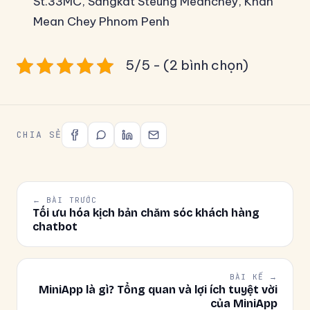
St.33MC, Sangkat Steung Meanchey, Khan
Mean Chey Phnom Penh
5/5 - (2 bình chọn)
CHIA SẺ
← BÀI TRƯỚC
Tối ưu hóa kịch bản chăm sóc khách hàng
chatbot
BÀI KẾ →
MiniApp là gì? Tổng quan và lợi ích tuyệt vời
của MiniApp