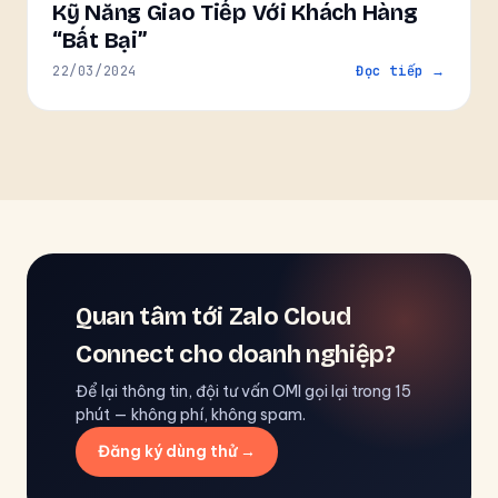
Kỹ Năng Giao Tiếp Với Khách Hàng
“Bất Bại”
22/03/2024
Đọc tiếp →
Quan tâm tới Zalo Cloud
Connect cho doanh nghiệp?
Để lại thông tin, đội tư vấn OMI gọi lại trong 15
phút — không phí, không spam.
Đăng ký dùng thử →