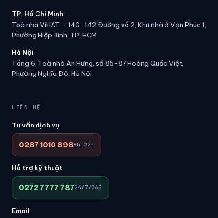
TP. Hồ Chí Minh
Toà nhà ViHAT – 140-142 Đường số 2, Khu nhà ở Vạn Phúc 1,
Phường Hiệp Bình, TP. HCM
Hà Nội
Tầng 6, Toà nhà An Hưng, số 85-87 Hoàng Quốc Việt,
Phường Nghĩa Đô, Hà Nội
LIÊN HỆ
Tư vấn dịch vụ
0287 1010 898
8h–22h
Hỗ trợ kỹ thuật
0272 7777 787
24/7/365
Email