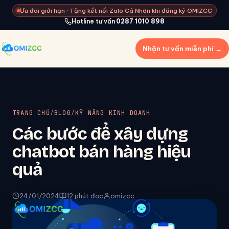
Ưu đãi giới hạn · Tặng kết nối Zalo Cá Nhân khi đăng ký OMIZCC
Hotline tư vấn
0287 1010 898
Nhận tư vấn miễn phí →
TRANG CHỦ
/
BLOG
/
KỸ NĂNG KINH DOANH
Các bước để xây dựng
chatbot bán hàng hiệu
quả
24/01/2024
12 phút đọc
omizcc