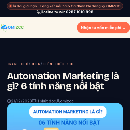
Ưu đãi giới hạn · Tặng kết nối Zalo Cá Nhân khi đăng ký OMIZCC
Hotline tư vấn
0287 1010 898
Nhận tư vấn miễn phí →
TRANG CHỦ
/
BLOG
/
KIẾN THỨC ZCC
Automation Marketing là
gì? 6 tính năng nổi bật
21/12/2023
11 phút đọc
omizcc