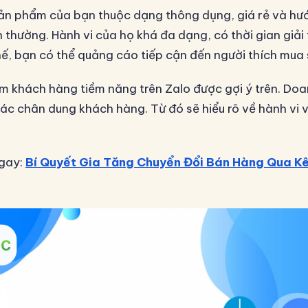
sản phẩm của bạn thuộc dạng thông dụng, giá rẻ và h
thường. Hành vi của họ khá đa dạng, có thời gian giải 
thế, bạn có thể quảng cáo tiếp cận đến người thích mua s
ếm khách hàng tiềm năng trên Zalo được gợi ý trên. Do
xác chân dung khách hàng. Từ đó sẽ hiểu rõ về hành vi 
gay:
Bí Quyết Gia Tăng Chuyển Đổi Bán Hàng Qua K