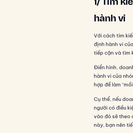
1/ Tìm k
hành vi
Với cách tìm ki
định hành vi củ
tiếp cận và tìm
Điển hình, doan
hành vi của nh
hợp để làm “mồi”
Cụ thể, nếu doa
người có điều ki
vào đó sẽ theo 
này, bạn nên ti