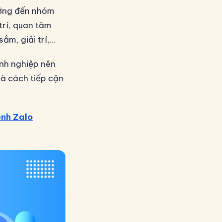
ướng đến nhóm
trí, quan tâm
ắm, giải trí,…
anh nghiệp nên
và cách tiếp cận
ênh Zalo