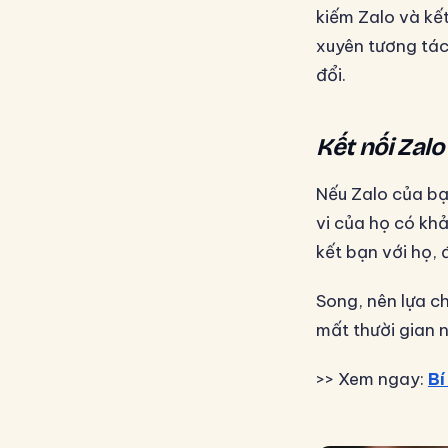
kiếm Zalo và kế
xuyên tương tác
đổi.
Kết nối Zal
Nếu Zalo của bạ
vi của họ có kh
kết bạn với họ,
Song, nên lựa c
mất thười gian 
>> Xem ngay:
Bí