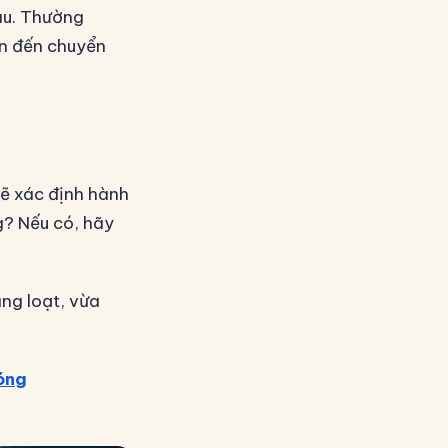
sau. Thường
ẫn đến chuyển
sẽ xác định hành
g? Nếu có, hãy
ng loạt, vừa
óng