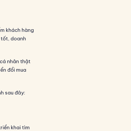
iếm khách hàng
 tốt, doanh
 cá nhân thật
yển đổi mua
nh sau đây:
iển khai tìm