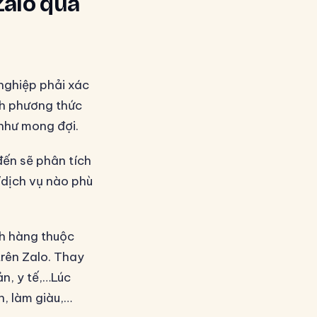
Zalo qua
nghiệp phải xác
nh phương thức
 như mong đợi.
đến sẽ phân tích
dịch vụ nào phù
h hàng thuộc
trên Zalo. Thay
ản, y tế,…Lúc
h, làm giàu,…