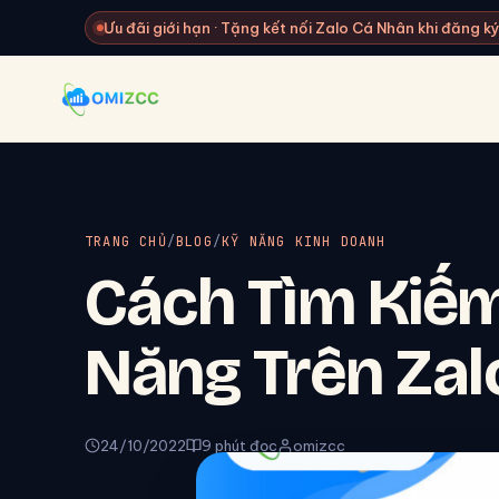
Ưu đãi giới hạn · Tặng kết nối Zalo Cá Nhân khi đăng 
TRANG CHỦ
/
BLOG
/
KỸ NĂNG KINH DOANH
Cách Tìm Kiế
Năng Trên Zal
24/10/2022
9 phút đọc
omizcc