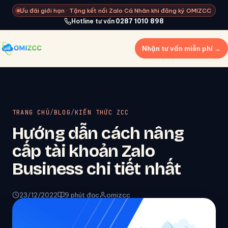
Ưu đãi giới hạn · Tặng kết nối Zalo Cá Nhân khi đăng ký OMIZCC
Hotline tư vấn
0287 1010 898
Nhận tư vấn miễn phí →
TRANG CHỦ
/
BLOG
/
KIẾN THỨC ZCC
Hướng dẫn cách nâng
cấp tài khoản Zalo
Business chi tiết nhất
23/12/2022
9 phút đọc
omizcc