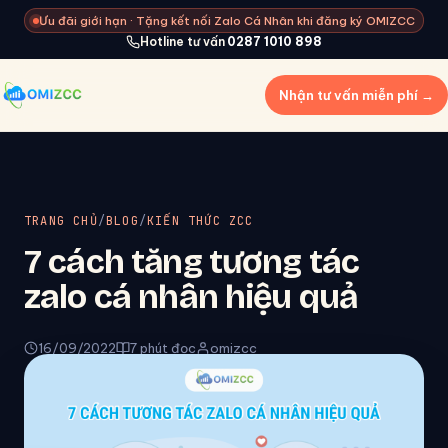
Ưu đãi giới hạn · Tặng kết nối Zalo Cá Nhân khi đăng ký OMIZCC
Hotline tư vấn
0287 1010 898
Nhận tư vấn miễn phí →
TRANG CHỦ
/
BLOG
/
KIẾN THỨC ZCC
7 cách tăng tương tác
zalo cá nhân hiệu quả
16/09/2022
7 phút đọc
omizcc