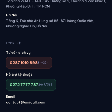
Toà nhà ViHAT – 140-142 Đường số 2, Khu nhà ở Vạn Phúc 1,
Phường Hiệp Bình, TP. HCM
Hà Nội
Tầng 6, Toà nhà An Hưng, số 85-87 Hoàng Quốc Việt,
Phường Nghĩa Đô, Hà Nội
LIÊN HỆ
Tư vấn dịch vụ
0287 1010 898
8h–22h
Hỗ trợ kỹ thuật
0272 7777 787
24/7/365
Email
contact@omicall.com