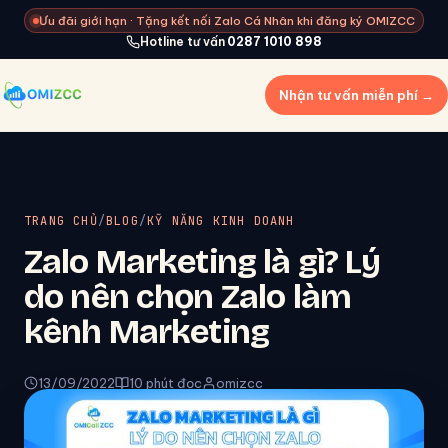
Ưu đãi giới hạn · Tặng kết nối Zalo Cá Nhân khi đăng ký OMIZCC
Hotline tư vấn
0287 1010 898
Nhận tư vấn miễn phí →
TRANG CHỦ
/
BLOG
/
KỸ NĂNG KINH DOANH
Zalo Marketing là gì? Lý
do nên chọn Zalo làm
kênh Marketing
13/09/2022
10 phút đọc
omizcc