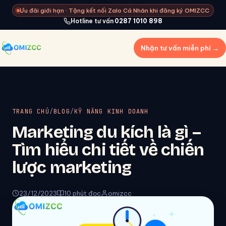
Ưu đãi giới hạn · Tặng kết nối Zalo Cá Nhân khi đăng ký OMIZCC
Hotline tư vấn
0287 1010 898
Nhận tư vấn miễn phí →
TRANG CHỦ
/
BLOG
/
KỸ NĂNG KINH DOANH
Marketing du kích là gì –
Tìm hiểu chi tiết về chiến
lược marketing
23/12/2023
10 phút đọc
omizcc