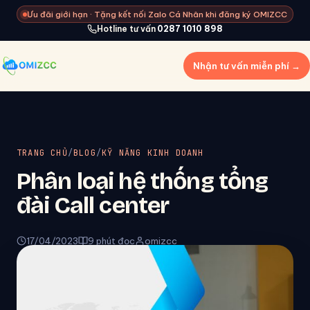
Ưu đãi giới hạn · Tặng kết nối Zalo Cá Nhân khi đăng ký OMIZCC
Hotline tư vấn
0287 1010 898
Nhận tư vấn miễn phí →
TRANG CHỦ
/
BLOG
/
KỸ NĂNG KINH DOANH
Phân loại hệ thống tổng
đài Call center
17/04/2023
9 phút đọc
omizcc