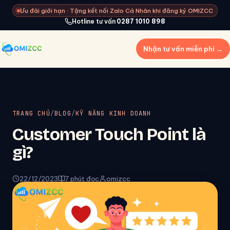
Ưu đãi giới hạn · Tặng kết nối Zalo Cá Nhân khi đăng ký OMIZCC
Hotline tư vấn
0287 1010 898
Nhận tư vấn miễn phí →
TRANG CHỦ
/
BLOG
/
KỸ NĂNG KINH DOANH
Customer Touch Point là
gì?
22/12/2023
7 phút đọc
omizcc