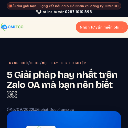
Ưu đãi giới hạn · Tặng kết nối Zalo Cá Nhân khi đăng ký OMIZCC
Hotline tư vấn
0287 1010 898
Nhận tư vấn miễn phí →
TRANG CHỦ
/
BLOG
/
MẸO HAY KINH NGHIỆM
5 Giải pháp hay nhất trên
Zalo OA mà bạn nên biết
￼
15/09/2022
6 phút đọc
omizcc