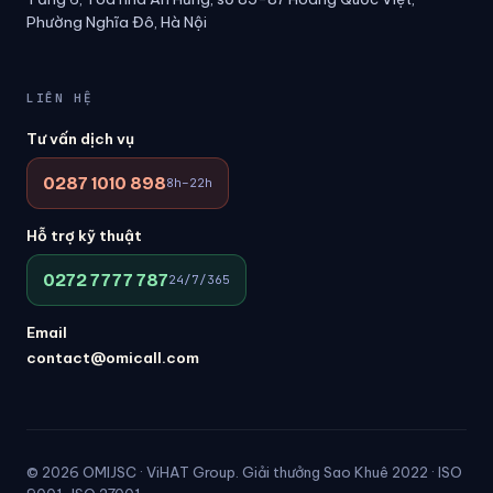
Phường Nghĩa Đô, Hà Nội
LIÊN HỆ
Tư vấn dịch vụ
0287 1010 898
8h–22h
Hỗ trợ kỹ thuật
0272 7777 787
24/7/365
Email
contact@omicall.com
© 2026 OMIJSC · ViHAT Group. Giải thưởng Sao Khuê 2022 · ISO